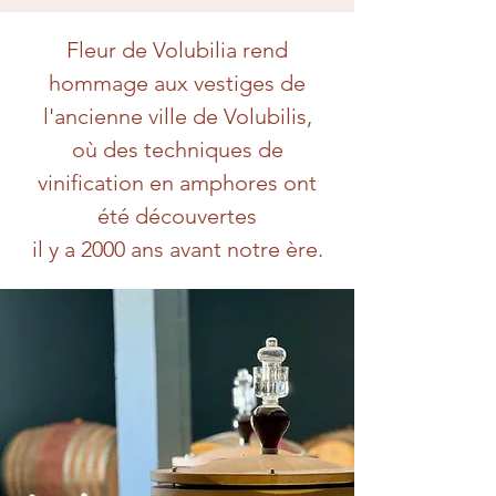
Fleur de Volubilia rend
hommage aux vestiges de
l'ancienne ville de Volubilis,
où des techniques de
vinification en amphores ont
été découvertes
il y a 2000 ans avant notre ère.