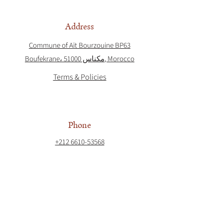
Address
Commune of Aït Bourzouine BP63
Boufekrane، مكناس 51000, Morocco
Terms & Policies
Phone
+212 6610-53568
Email
contact@villavolubilia.com