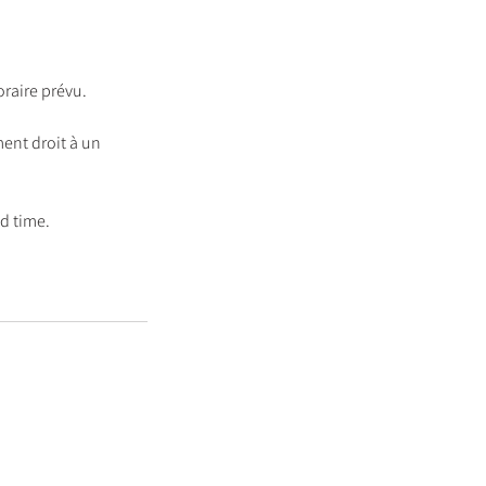
oraire prévu.
ent droit à un
ed time.