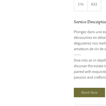
euros
2 hr
2
€33
h
r
Service Descripti
Plongez dans une ex
découvrirez en détai
dégusterez nos meill
amateurs de vin de s
------
Dive into an in-dept
discover the estate i
paired with exquisite
passion and craftsm
Book Now