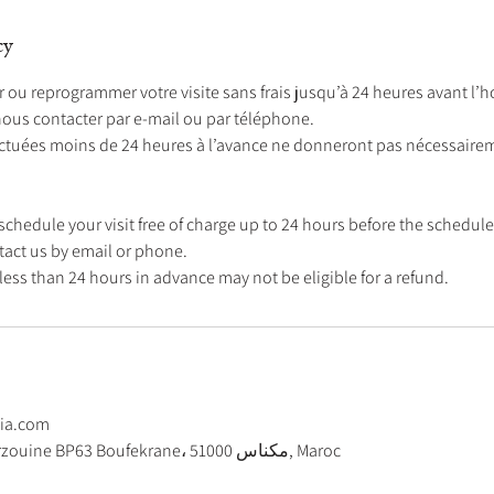
cy
ou reprogrammer votre visite sans frais jusqu’à 24 heures avant l’h
nous contacter par e-mail ou par téléphone.
ectuées moins de 24 heures à l’avance ne donneront pas nécessairem
schedule your visit free of charge up to 24 hours before the schedul
tact us by email or phone.
lia.com
Commune d'Aït Bourzouine BP63 Boufekrane، مكناس 51000, Maroc