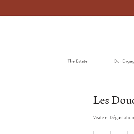
The Estate
Our Enga
Les Douc
Visite et Dégustatio
33